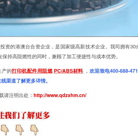
业投资的港澳台合资企业，是国家级高新技术企业。我司拥有
30
BS在保持高阻燃性的同时，兼顾了加工便捷性与成本优势。
生产的
打印机配件用阻燃
PC/ABS材料
，
欢迎致电400-688-47
过在线渠道了解更多详情。
载请注明出处：
http://www.qdzxhm
.
cn/