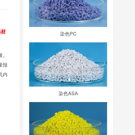
S
材
染色PC
破。
量报
机内
染色ASA