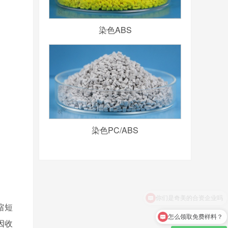
染色ABS
染色PC/ABS
缩短
怎么领取免费样料？
因收