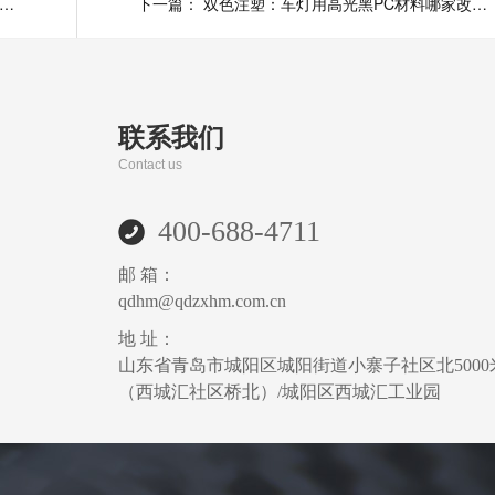
镜外壳开裂褪色？PC/ASA材料一招解决注塑厂头疼的耐候难题
下一篇：
双色注塑：车灯用高光黑PC材料哪家改性塑料厂靠谱
联系我们
Contact us
400-688-4711
邮 箱：
qdhm@qdzxhm.com.cn
地 址：
山东省青岛市城阳区城阳街道小寨子社区北5000
（西城汇社区桥北）/城阳区西城汇工业园