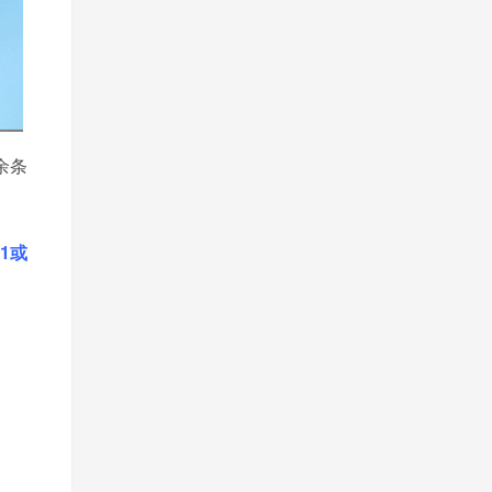
余条
11或