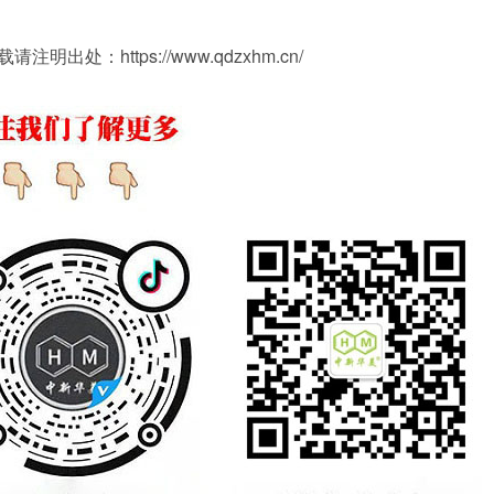
：https://www.qdzxhm.cn/