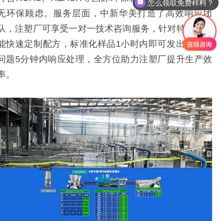
怎么领取免费样料？
无环保顾虑。服务层面，中新华美打造了高效响应团
队，注塑厂可享受一对一技术咨询服务，针对特殊需求
能快速定制配方，标准化样品1小时内即可发出，售后
问题5分钟内响应处理，全方位助力注塑厂提升生产效
率。