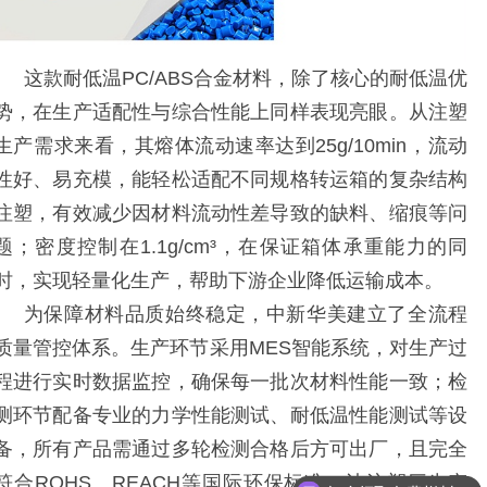
这款耐低温
PC/ABS合金材料，除了核心的耐低温优
势，在生产适配性与综合性能上同样表现亮眼。从注塑
生产需求来看，其熔体流动速率达到25g/10min，流动
性好、易充模，能轻松适配不同规格转运箱的复杂结构
注塑，有效减少因材料流动性差导致的缺料、缩痕等问
题；密度控制在1.1g/cm³，在保证箱体承重能力的同
时，实现轻量化生产，帮助下游企业降低运输成本。
为保障材料品质始终稳定，中新华美建立了全流程
质量管控体系。生产环节采用
MES智能系统，对生产过
程进行实时数据监控，确保每一批次材料性能一致；检
测环节配备专业的力学性能测试、耐低温性能测试等设
备，所有产品需通过多轮检测合格后方可出厂，且完全
符合ROHS、REACH等国际环保标准，让注塑厂生产