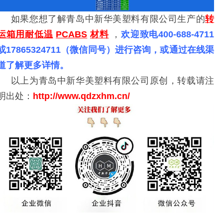
如果您想了解青岛中新华美塑料有限公司生产的
转
运箱用耐低温
PCABS
材料
，
欢迎致电
400-688-4711
或17865324711（微信同号）进行咨询，或通过在线渠
道了解更多详情。
以上为青岛中新华美塑料有限公司原创，转载请注
明出处：
http://www.qdzxhm
.
cn/