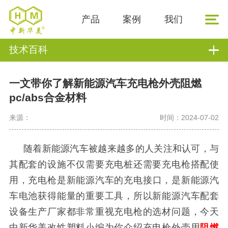
产品
案例
我们
技术百科
一文带你了解新能源汽车充电枪外壳阻燃
pc/abs合金材料
来源：
时间：2024-07-02
随着
新能源汽车
被越来越多的人关注和认可
，
与
其
配套
的
设施不仅需要充电桩还需要充电枪搭配
使
用
，
充电枪是
新能源
汽车
的
充电
接口
，
是
新能源汽
车
电池获得能量的重要工具
，
所以新能源汽车配套
设备生产厂家都非常重视充电枪的选材问题，今天
中新华美改性塑料小编为你介绍充电枪外壳用
阻燃