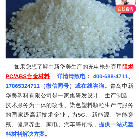
如果您想了解中新华美生产的
充电枪外壳用
阻燃
PC/ABS合金材料
，
详情请致电：
400-688-4711
、
17865324711
（微信同号）或在线咨询。
青岛中新
华美塑料有限公司是一家集研发设计、生产制造、
技术服务为一体的改性、染色塑料颗粒生产与服务
的国家级高新技术企业，为
5G、新能源、智能穿
戴、健康养生、家电、汽车等领域，
提供一站式塑
料材料解决方案。