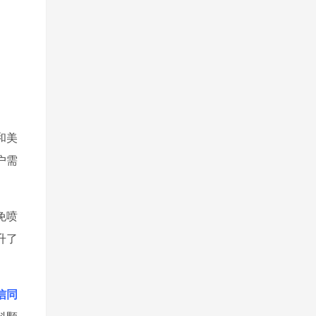
和美
户需
免喷
升了
微信同