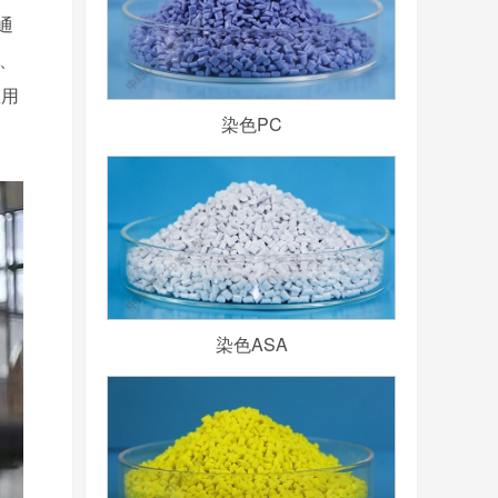
通
、
应用
染色PC
染色ASA