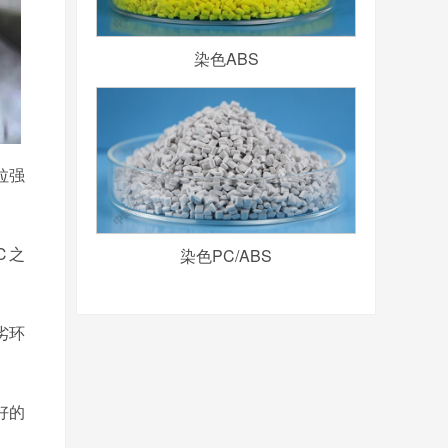
染色ABS
拉强
℃之
染色PC/ABS
劣环
好的