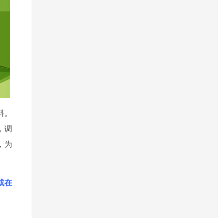
料。
，调
，为
）或在