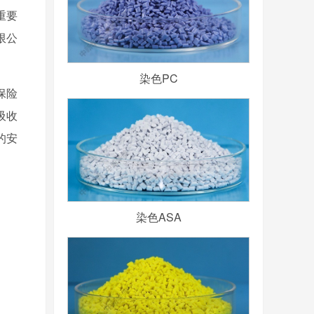
重要
限公
染色PC
保险
吸收
的安
染色ASA