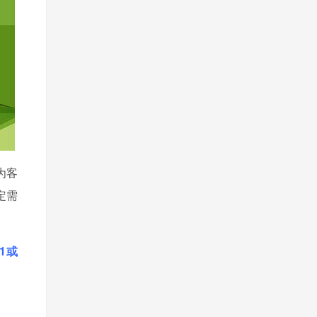
为客
定需
11或