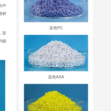
岛中
选材
染色PC
，容
的稳
染色ASA