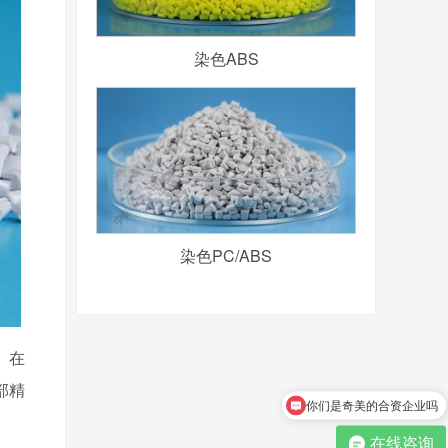
染色ABS
染色PC/ABS
。在
你们是奇美的合资企业吗
部精
怎么领取免费样料？
在线咨询