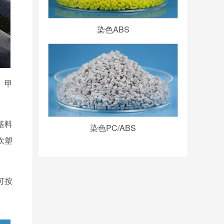
染色ABS
、甲
基料
染色PC/ABS
吹塑
可按