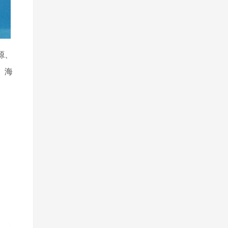
源、
、海