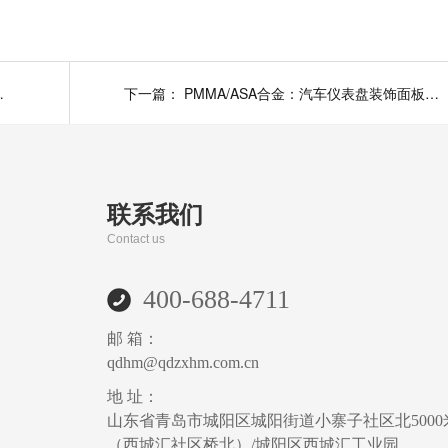
与性能的完美融合
下一篇：
PMMA/ASA合金：汽车仪表盘装饰面板的升级之选
联系我们
Contact us
400-688-4711
邮 箱：
qdhm@qdzxhm.com.cn
地 址：
山东省青岛市城阳区城阳街道小寨子社区北5000
（西城汇社区桥北）/城阳区西城汇工业园