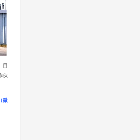
。目
作伙
1（微