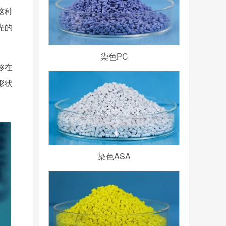
这种
光的
染色PC
够在
形状
染色ASA