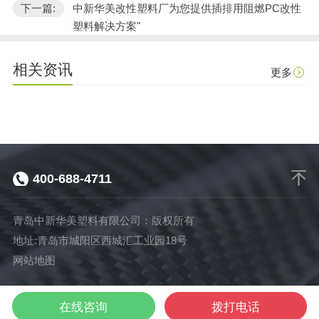
下一篇:
中新华美改性塑料厂为您提供插排用阻燃PC改性
塑料解决方案"
相关资讯
更多
400-688-4711
青岛中新华美塑料有限公司：版权所有
地址:青岛市城阳区西城汇工业园18号
网站地图
染色
免喷涂
网站
在线咨询
拨打电话
电话咨询
塑料颗粒
塑料颗粒
首页