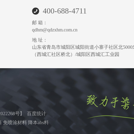
400-688-4711
邮 箱：
qdhm@qdzxhm.com.cn
地 址：
山东省青岛市城阳区城阳街道小寨子社区北5000
（西城汇社区桥北）/城阳区西城汇工业园
022268号
】 百度统计
 免喷涂材料 降本abs料