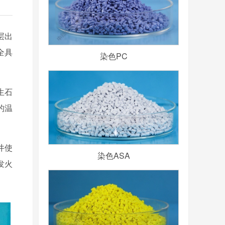
层出
全具
染色PC
生石
的温
井使
染色ASA
发火