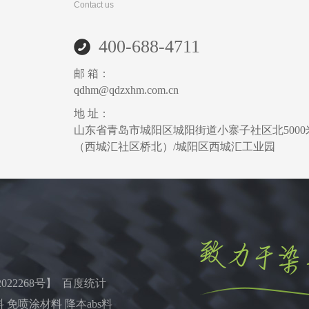
Contact us
400-688-4711
邮 箱：
qdhm@qdzxhm.com.cn
地 址：
山东省青岛市城阳区城阳街道小寨子社区北5000
（西城汇社区桥北）/城阳区西城汇工业园
022268号
】 百度统计
 免喷涂材料 降本abs料