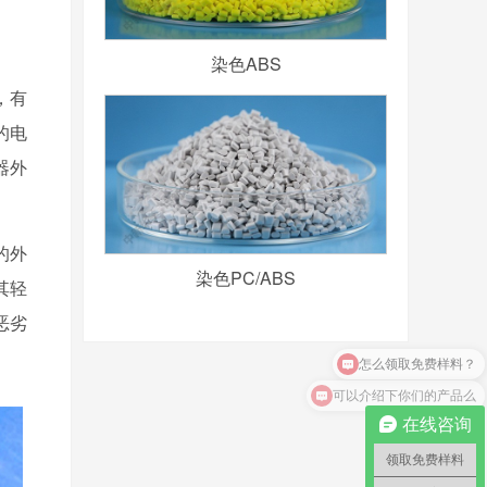
染色ABS
，有
的电
器外
的外
染色PC/ABS
其轻
恶劣
可以介绍下你们的产品么
在线咨询
领取免费样料