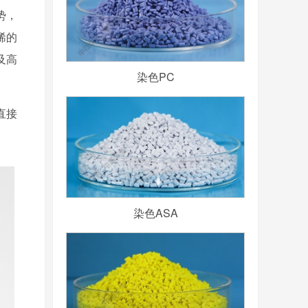
势，
烯的
及高
染色PC
直接
染色ASA