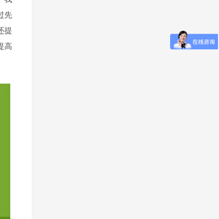
过先
还提
提高