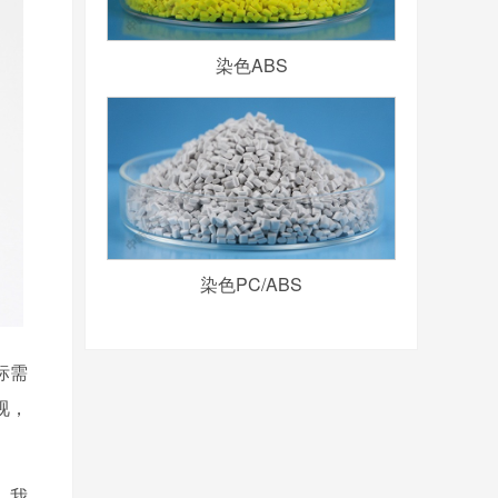
染色ABS
染色PC/ABS
标需
视，
。我