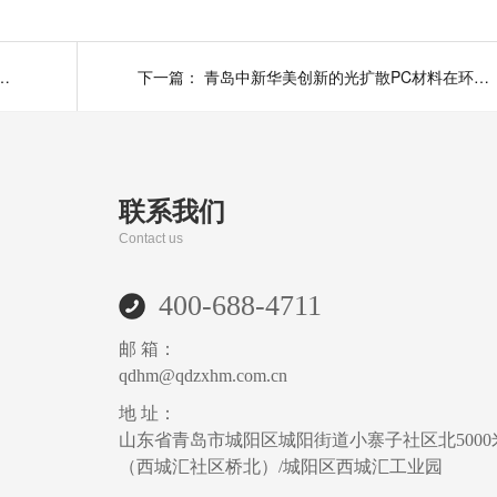
板用阻燃PC/ABS材料？速来青岛中新华美
下一篇：
青岛中新华美创新的光扩散PC材料在环保灯具设计中的应用
联系我们
Contact us
400-688-4711
邮 箱：
qdhm@qdzxhm.com.cn
地 址：
山东省青岛市城阳区城阳街道小寨子社区北5000
（西城汇社区桥北）/城阳区西城汇工业园