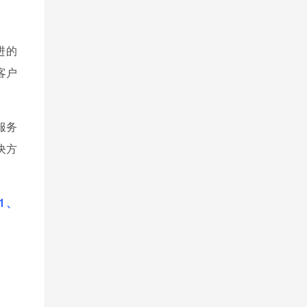
进的
客户
服务
决方
11、