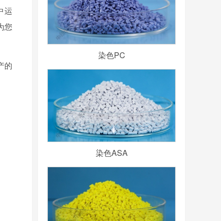
中运
为您
染色PC
产的
染色ASA