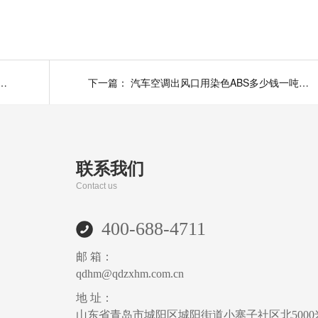
R一体机用塑料新材料带您跃入新世界！
下一篇：
汽车空调出风口用染色ABS多少钱一吨？青岛中新华美为您报价
联系我们
Contact us
400-688-4711
邮 箱：
qdhm@qdzxhm.com.cn
地 址：
山东省青岛市城阳区城阳街道小寨子社区北5000