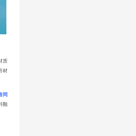
材质
号材
微信同
料颗