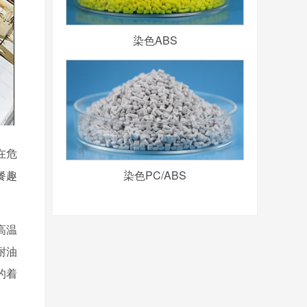
染色ABS
在危
餐趣
染色PC/ABS
高温
耐油
的着