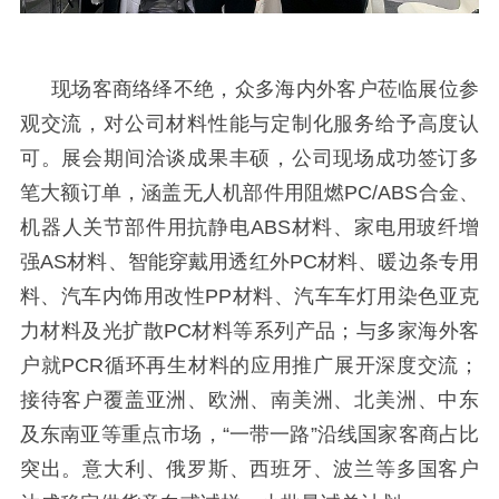
现场客商络绎不绝，众多海内外客户莅临展位参
观交流，对公司材料性能与定制化服务给予高度认
可。
展会期间洽谈成果丰硕，公司现场成功签订多
笔大额订单，涵盖无人机部件用阻燃
PC/ABS合金、
机器人关节部件用抗静电
ABS材料、
家电用玻纤增
强
AS材料、智能穿戴用透红外
PC材料、暖边条专用
料、
汽车内饰用改性
PP材料、汽车车灯
用染色亚克
力材料及
光扩散
PC材料等系列产品
；与多家海外客
户就
PCR循环再生材料的应用推广展开深度交流；
接待客户覆盖亚洲、欧洲、南美洲、北美洲、中东
及东南亚等重点市场，“一带一路”沿线国家客商占比
突出。意大利、俄罗斯、西班牙、波兰等多国客户