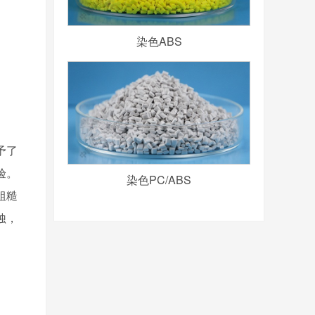
染色ABS
予了
验。
染色PC/ABS
粗糙
蚀，