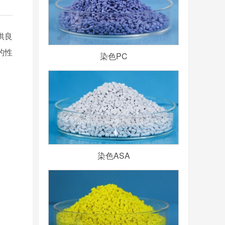
供良
的性
染色PC
染色ASA