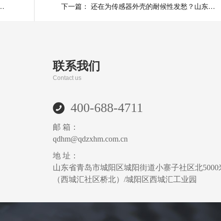
出问题？改性ASA材料彻底解决耐候难题
下一篇：
还在为传感器外壳的耐候性发愁？山东十大改性塑料厂帮您轻松应对
联系我们
Contact us
400-688-4711
邮 箱：
qdhm@qdzxhm.com.cn
地 址：
山东省青岛市城阳区城阳街道小寨子社区北5000
（西城汇社区桥北）/城阳区西城汇工业园