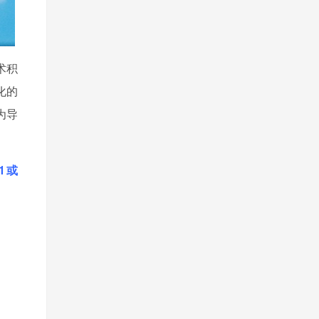
术积
化的
为导
11或