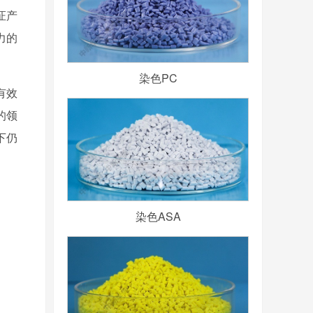
证产
力的
染色PC
有效
的领
下仍
染色ASA