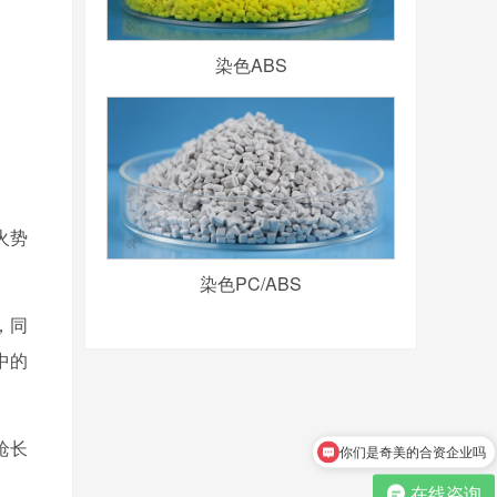
染色ABS
火势
。
染色PC/ABS
，同
中的
枪长
你们是奇美的合资企业吗
在线咨询