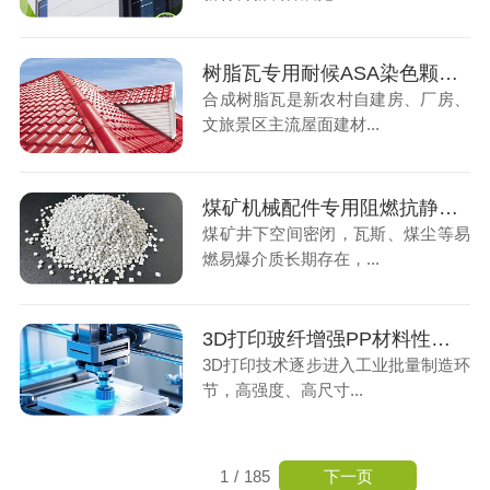
树脂瓦专用耐候ASA染色颗粒，户外屋面长效优选材料
合成树脂瓦是新农村自建房、厂房、
文旅景区主流屋面建材...
煤矿机械配件专用阻燃抗静电ABS材料，筑牢井下生产安全屏障
煤矿井下空间密闭，瓦斯、煤尘等易
燃易爆介质长期存在，...
3D打印玻纤增强PP材料性能解析，工业零部件制造核心耗材
3D打印技术逐步进入工业批量制造环
节，高强度、高尺寸...
下一页
1
/
185