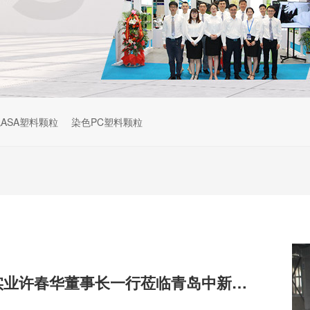
ASA塑料颗粒
染色PC塑料颗粒
热烈欢迎|奇美实业许春华董事长一行莅临青岛中新华美视察指导