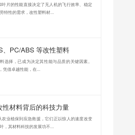
和叶片的性能直接决定了无人机的飞行效率、稳定
特性的需求，改性塑料材...
PC/ABS 等改性塑料
料选择，已成为决定其性能与品质的关键因素。
，凭借卓越性能，在...
改性材料背后的科技力量
从农业植保到应急救援，它们正以惊人的速度改变
，其材料科技的发展功不...