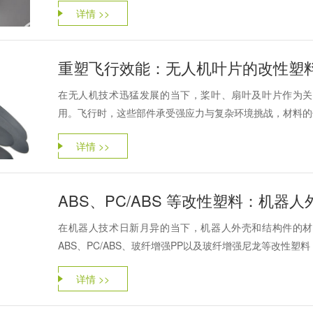
详情 >>
重塑飞行效能：无人机叶片的改性塑
在无人机技术迅猛发展的当下，桨叶、扇叶及叶片作为关
用。飞行时，这些部件承受强应力与复杂环境挑战，材料的优
详情 >>
ABS、PC/ABS 等改性塑料：机器
在机器人技术日新月异的当下，机器人外壳和结构件的材
ABS、PC/ABS、玻纤增强PP以及玻纤增强尼龙等改性塑料
详情 >>