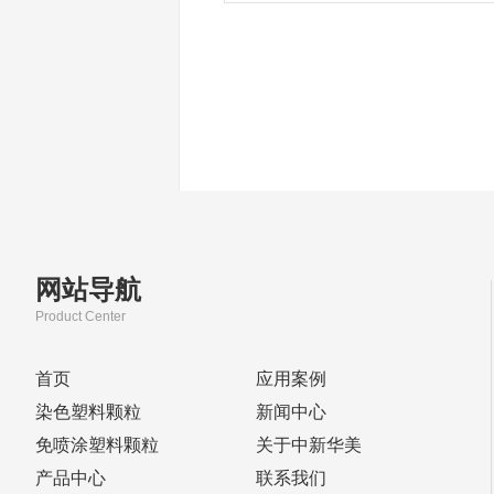
网站导航
Product Center
首页
应用案例
染色塑料颗粒
新闻中心
免喷涂塑料颗粒
关于中新华美
产品中心
联系我们