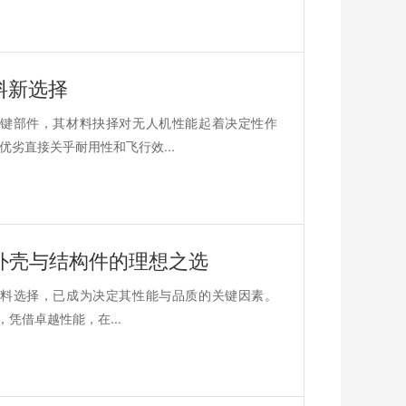
料新选择
键部件，其材料抉择对无人机性能起着决定性作
劣直接关乎耐用性和飞行效...
人外壳与结构件的理想之选
料选择，已成为决定其性能与品质的关键因素。
，凭借卓越性能，在...