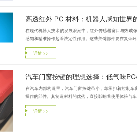
高透红外 PC 材料：机器人感知世界的
在现代机器人技术的发展浪潮中，红外传感器窗口与热成像
感知和精准操作起着决定性作用。这些关键部件要在复杂环境
详情 >>
汽车门窗按键的理想选择：低气味PC/
在汽车内部构造里，汽车门窗按键虽小，却承担着控制车
操作的部件。其制造材料的优劣，直接影响着使用体验与车内
详情 >>