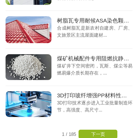
树脂瓦专用耐候ASA染色颗粒，户外屋面长效优选材料
合成树脂瓦是新农村自建房、厂房、
文旅景区主流屋面建材...
煤矿机械配件专用阻燃抗静电ABS材料，筑牢井下生产安全屏障
煤矿井下空间密闭，瓦斯、煤尘等易
燃易爆介质长期存在，...
3D打印玻纤增强PP材料性能解析，工业零部件制造核心耗材
3D打印技术逐步进入工业批量制造环
节，高强度、高尺寸...
下一页
1
/
185