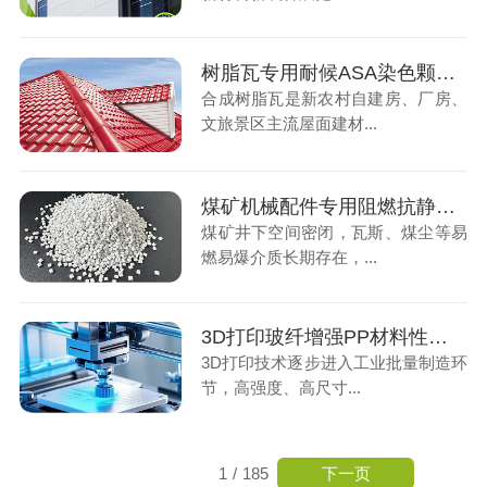
树脂瓦专用耐候ASA染色颗粒，户外屋面长效优选材料
合成树脂瓦是新农村自建房、厂房、
文旅景区主流屋面建材...
煤矿机械配件专用阻燃抗静电ABS材料，筑牢井下生产安全屏障
煤矿井下空间密闭，瓦斯、煤尘等易
燃易爆介质长期存在，...
3D打印玻纤增强PP材料性能解析，工业零部件制造核心耗材
3D打印技术逐步进入工业批量制造环
节，高强度、高尺寸...
下一页
1
/
185