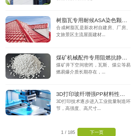
树脂瓦专用耐候ASA染色颗粒，户外屋面长效优选材料
合成树脂瓦是新农村自建房、厂房、
文旅景区主流屋面建材...
煤矿机械配件专用阻燃抗静电ABS材料，筑牢井下生产安全屏障
煤矿井下空间密闭，瓦斯、煤尘等易
燃易爆介质长期存在，...
3D打印玻纤增强PP材料性能解析，工业零部件制造核心耗材
3D打印技术逐步进入工业批量制造环
节，高强度、高尺寸...
下一页
1
/
185