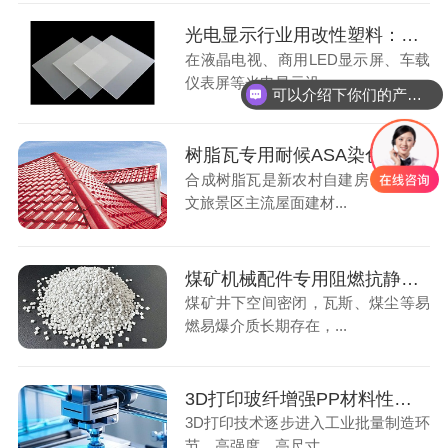
光电显示行业用改性塑料：光扩散PS材料应用解析
在液晶电视、商用LED显示屏、车载
仪表屏等光电显示设...
可以介绍下你们的产品么
树脂瓦专用耐候ASA染色颗粒，户外屋面长效优选材料
合成树脂瓦是新农村自建房、厂房、
文旅景区主流屋面建材...
煤矿机械配件专用阻燃抗静电ABS材料，筑牢井下生产安全屏障
煤矿井下空间密闭，瓦斯、煤尘等易
燃易爆介质长期存在，...
3D打印玻纤增强PP材料性能解析，工业零部件制造核心耗材
3D打印技术逐步进入工业批量制造环
节，高强度、高尺寸...