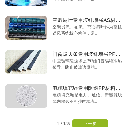
空调扇叶专用玻纤增强AS材料，高性能改性塑料赋能家电风叶稳定生产
空调贯流、轴流、离心扇叶作为整机
送风系统核心构件，常...
门窗暖边条专用玻纤增强PP材料，节能门窗关键材料
中空玻璃暖边条是节能门窗隔绝冷热
传导、防止玻璃边缘结...
电缆填充绳专用阻燃PP材料，线缆安全填充专用材料
电缆填充绳是电力、通信、新能源线
缆内部必不可少的填充...
下一页
1
/
135