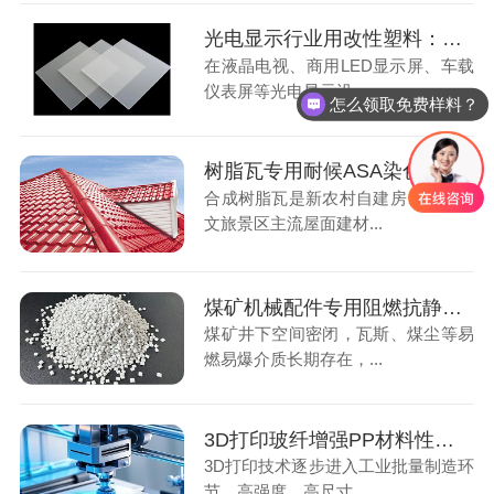
光电显示行业用改性塑料：光扩散PS材料应用解析
在液晶电视、商用LED显示屏、车载
仪表屏等光电显示设...
怎么领取免费样料？
树脂瓦专用耐候ASA染色颗粒，户外屋面长效优选材料
合成树脂瓦是新农村自建房、厂房、
文旅景区主流屋面建材...
煤矿机械配件专用阻燃抗静电ABS材料，筑牢井下生产安全屏障
煤矿井下空间密闭，瓦斯、煤尘等易
燃易爆介质长期存在，...
3D打印玻纤增强PP材料性能解析，工业零部件制造核心耗材
3D打印技术逐步进入工业批量制造环
节，高强度、高尺寸...