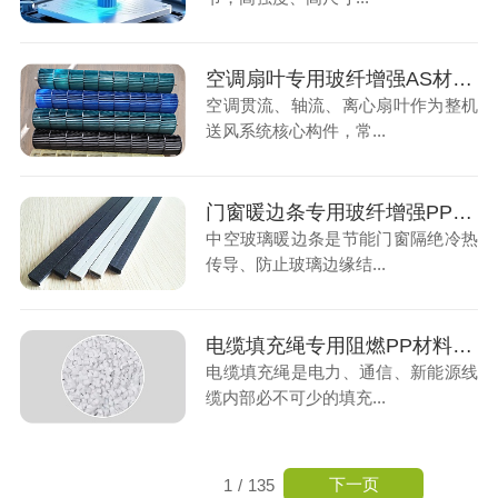
空调扇叶专用玻纤增强AS材料，高性能改性塑料赋能家电风叶稳定生产
空调贯流、轴流、离心扇叶作为整机
送风系统核心构件，常...
门窗暖边条专用玻纤增强PP材料，节能门窗关键材料
中空玻璃暖边条是节能门窗隔绝冷热
传导、防止玻璃边缘结...
电缆填充绳专用阻燃PP材料，线缆安全填充专用材料
电缆填充绳是电力、通信、新能源线
缆内部必不可少的填充...
下一页
1
/
135