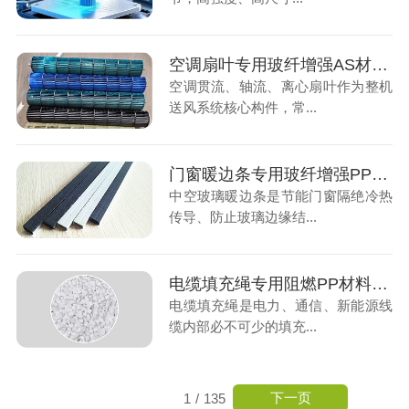
空调扇叶专用玻纤增强AS材料，高性能改性塑料赋能家电风叶稳定生产
空调贯流、轴流、离心扇叶作为整机
送风系统核心构件，常...
门窗暖边条专用玻纤增强PP材料，节能门窗关键材料
中空玻璃暖边条是节能门窗隔绝冷热
传导、防止玻璃边缘结...
电缆填充绳专用阻燃PP材料，线缆安全填充专用材料
电缆填充绳是电力、通信、新能源线
缆内部必不可少的填充...
下一页
1
/
135