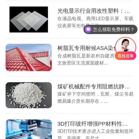
光电显示行业用改性塑料：光扩散PS材料应用解析
在液晶电视、商用LED显示屏、车载
仪表屏等光电显示设...
怎么领取免费样料？
树脂瓦专用耐候ASA染色颗粒，户外屋面长效优选材料
合成树脂瓦是新农村自建房、厂房、
文旅景区主流屋面建材...
煤矿机械配件专用阻燃抗静电ABS材料，筑牢井下生产安全屏障
煤矿井下空间密闭，瓦斯、煤尘等易
燃易爆介质长期存在，...
3D打印玻纤增强PP材料性能解析，工业零部件制造核心耗材
3D打印技术逐步进入工业批量制造环
节，高强度、高尺寸...